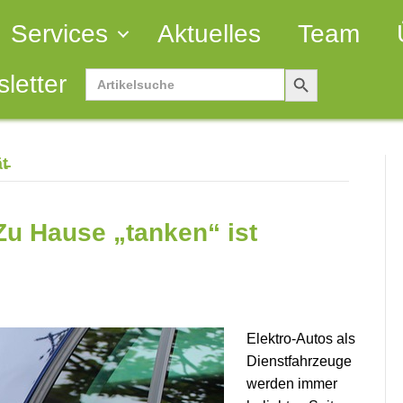
Services
Aktuelles
Team
Search
Search
letter
Button
for:
t̵
Zu Hause „tanken“ ist
Elektro-Autos als
Dienstfahrzeuge
werden immer