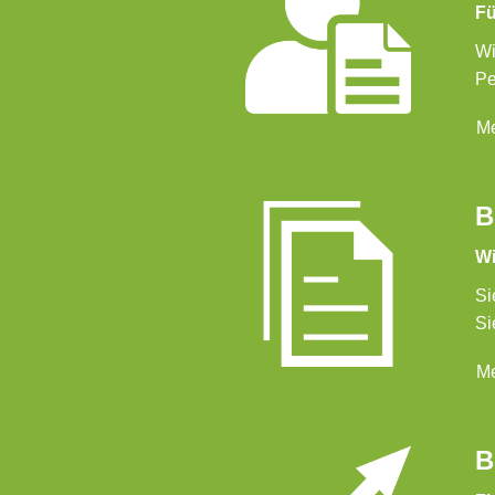
Fü
Wi
Pe
Me
B
Wi
Si
Si
Me
B