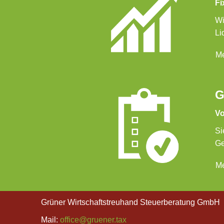
Fi
Wi
Li
Me
G
Vo
Si
Ge
Me
Grüner Wirtschaftstreuhand Steuerberatung GmbH
Mail:
office@gruener.tax