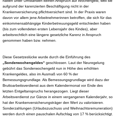
hatten unter Umständen keinen Anspruch auf Wochengeld, weil sie
aufgrund der karenzierten Beschäftigung nicht in der
Krankenversicherung pflichtversichert sind. In der Praxis waren
davon vor allem jene Arbeitnehmerinnen betroffen, die sich für das
einkommensabhängige Kinderbetreuungsgeld entschieden haben
(bis zum vollendeten ersten Lebensjahr des Kindes), aber
arbeitsrechtlich eine längere gesetzliche Karenz in Anspruch
genommen haben bzw. nehmen.
Diese Gesetzeslücke wurde durch die Einführung des
„Sonderwochengeldes“
geschlossen. Laut der Neuregelung
gebührt das Sonderwochengeld nun in Höhe des erhöhten
Krankengeldes, also im Ausmaß von 60 % der
Bemessungsgrundlage. Als Bemessungsgrundlage wird dazu der
Bruttoarbeitsverdienst aus dem Kalendermonat vor Ende des
letzten Entgeltanspruchs herangezogen. Liegt dieser
Arbeitsverdienst zur Gänze in einem vergangenen Kalenderjahr, so
hat der Krankenversicherungsträger den Wert zu valorisieren.
Sonderzahlungen (Urlaubszuschuss und Weihnachtsremuneration)
werden durch einen pauschalen Aufschlag von 17 % berücksichtigt.