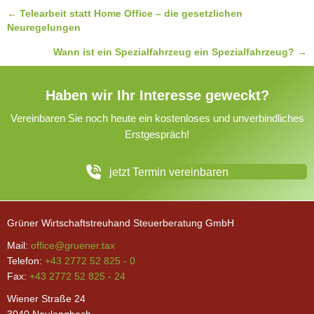
Posts
← Telearbeit statt Home Office – die gesetzlichen
Neuregelungen
navigation
Wann ist ein Spezialfahrzeug ein Spezialfahrzeug? →
Haben wir Ihr Interesse geweckt?
Vereinbaren Sie noch heute ein kostenloses und unverbindliches
Erstgespräch!
jetzt Termin vereinbaren
Grüner Wirtschaftstreuhand Steuerberatung GmbH
Mail:
office@gruener.tax
Telefon:
+43 2772 52 825 - 0
Fax:
+43 2772 52 825 - 24
Wiener Straße 24
3040 Neulengbach