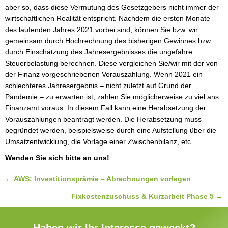
aber so, dass diese Vermutung des Gesetzgebers nicht immer der 
wirtschaftlichen Realität entspricht. Nachdem die ersten Monate 
des laufenden Jahres 2021 vorbei sind, können Sie bzw. wir 
gemeinsam durch Hochrechnung des bisherigen Gewinnes bzw. 
durch Einschätzung des Jahresergebnisses die ungefähre 
Steuerbelastung berechnen. Diese vergleichen Sie/wir mit der von 
der Finanz vorgeschriebenen Vorauszahlung. Wenn 2021 ein 
schlechteres Jahresergebnis – nicht zuletzt auf Grund der 
Pandemie – zu erwarten ist, zahlen Sie möglicherweise zu viel ans 
Finanzamt voraus. In diesem Fall kann eine Herabsetzung der 
Vorauszahlungen beantragt werden. Die Herabsetzung muss 
begründet werden, beispielsweise durch eine Aufstellung über die 
Umsatzentwicklung, die Vorlage einer Zwischenbilanz, etc.
Wenden Sie sich bitte an uns!
Posts
← AWS: Investitionsprämie – Abrechnungen vorlegen
navigation
Fixkostenzuschuss & Kurzarbeit Phase 5 →
Haben wir Ihr Interesse geweckt?