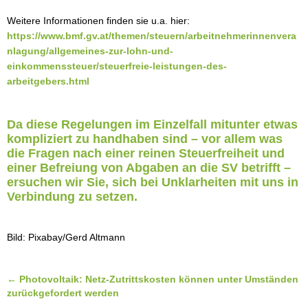
Weitere Informationen finden sie u.a. hier:
https://www.bmf.gv.at/themen/steuern/arbeitnehmerinnenvera
nlagung/allgemeines-zur-lohn-und-
einkommenssteuer/steuerfreie-leistungen-des-
arbeitgebers.html
Da diese Regelungen im Einzelfall mitunter etwas
kompliziert zu handhaben sind – vor allem was
die Fragen nach einer reinen Steuerfreiheit und
einer Befreiung von Abgaben an die SV betrifft –
ersuchen wir Sie, sich bei Unklarheiten mit uns in
Verbindung zu setzen.
Bild: Pixabay/Gerd Altmann
Posts
← Photovoltaik: Netz-Zutrittskosten können unter Umständen
zurückgefordert werden
navigation