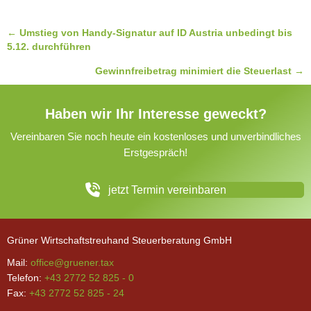
Posts
← Umstieg von Handy-Signatur auf ID Austria unbedingt bis
5.12. durchführen
navigation
Gewinnfreibetrag minimiert die Steuerlast →
Haben wir Ihr Interesse geweckt?
Vereinbaren Sie noch heute ein kostenloses und unverbindliches
Erstgespräch!
jetzt Termin vereinbaren
Grüner Wirtschaftstreuhand Steuerberatung GmbH
Mail:
office@gruener.tax
Telefon:
+43 2772 52 825 - 0
Fax:
+43 2772 52 825 - 24