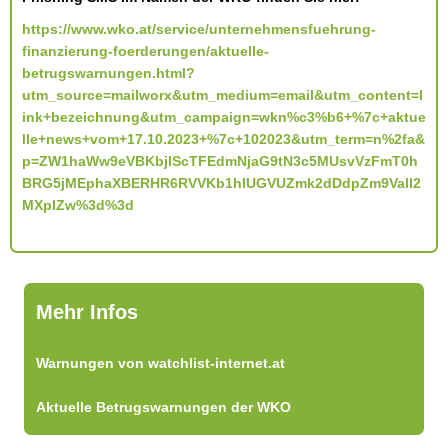
https://www.wko.at/service/unternehmensfuehrung-
finanzierung-foerderungen/aktuelle-
betrugswarnungen.html?
utm_source=mailworx&utm_medium=email&utm_content=l
ink+bezeichnung&utm_campaign=wkn%c3%b6+%7c+aktue
lle+news+vom+17.10.2023+%7c+102023&utm_term=n%2fa&
p=ZW1haWw9eVBKbjlScTFEdmNjaG9tN3c5MUsvVzFmT0h
BRG5jMEphaXBERHR6RVVKb1hlUGVUZmk2dDdpZm9Vall2
MXpIZw%3d%3d
Mehr Infos
Warnungen von watchlist-internet.at
Aktuelle Betrugswarnungen der WKO