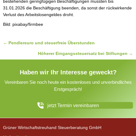
bestehenden geringfügigen Beschäftigungen mussten bis
31.01.2026 die Beschäftigung beenden, da sonst der rückwirkende
Verlust des Arbeitslosengeldes droht.
Bild: pixabay/firmbee
Posts
← Pendlereuro und steuerfreie Überstunden
navigation
Höherer Eingangssteuersatz bei Stiftungen →
Haben wir Ihr Interesse geweckt?
Vereinbaren Sie noch heute ein kostenloses und unverbindliches
Erstgespräch!
jetzt Termin vereinbaren
Grüner Wirtschaftstreuhand Steuerberatung GmbH