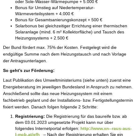
oder Sole-Wasser-Wärmepumpe + 5.000 €
Bonus für Umstieg auf Niedertemperatur-
Wärmeverteilsystem + 4.000 €
Bonus für Gesamtsanierungskonzept + 500 €
Solarbonus bei gleichzeitiger Errichtung einer thermischen
Solaranlage (mind. 6 m² Kollektorfläche) und Tausch des
Heizungssystems + 2.500 €
Der Bund fördert max. 75% der Kosten. Festgelegt wird die
endgültige Summe nach dem Heizungstausch und nach Vorlage
der Antragsunterlagen.
So geht’s zur Förderung:
Laut Publikation des Umweltministeriums (siehe unten) zuerst eine
Energieberatung im jeweiligen Bundesland in Anspruch zu nehmen.
Anschließend sollte das neue Heizungssystem mit einem
fachbetrieb geplant und der Installations- bzw. Fertigstellungstermin
fixiert werden. Danach folgen folgende 2 Schritte:
Registrierung:
Die Registrierung für das baureife bzw. ab
dem 03.01.2023 umgesetzte Projekt kann nur über
folgendes Internetportal erfolgen:
http://www.xn--raus-aus-
l-mcb.at/efh
– Nach der Registrierung erhalten Sie ein